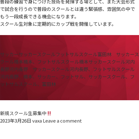
普段の練習で身につけた技術を発揮する場として、また大会形式
で試合を行うので普段のスクールとは違う緊張感、雰囲気の中で
もう一段成長できる機会になります。
スクール生対象に定期的にカップ戦を開催しています。
サッカー
サッカースクール
フットサルスクール
富田林 サッカース
クール
橋本
橋本、フットサルスクール
橋本サッカースクール
河内
長野
河内長野 サッカースクール
河内長野、フットサルスクール
河内長野、橋本、サッカー、フットサル、サッカースクール、フ
ットサルスクール、富田林
新規スクール生募集中
2023年3月26日
vaxa
Leave a comment