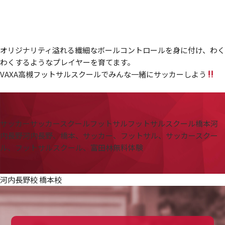
オリジナリティ溢れる繊細なボールコントロールを身に付け、わく
わくするようなプレイヤーを育てます。
VAXA高槻フットサルスクールでみんな一緒にサッカーしよう
サッカー
サッカースクール
フットサル
フットサルスクール
橋本
河
内長野
河内長野、橋本、サッカー、フットサル、サッカースクー
ル、フットサルスクール、富田林
無料体験
河内長野校 橋本校